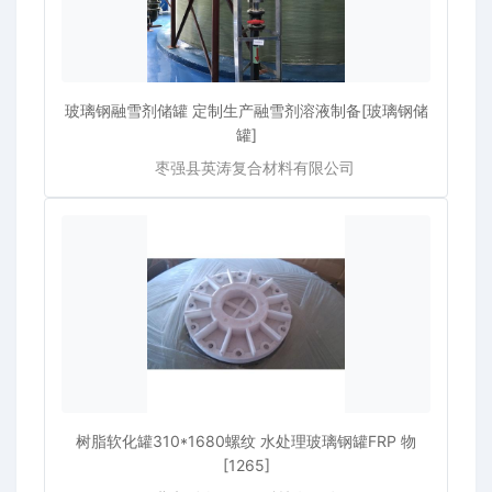
玻璃钢融雪剂储罐 定制生产融雪剂溶液制备[玻璃钢储
罐]
枣强县英涛复合材料有限公司
树脂软化罐310*1680螺纹 水处理玻璃钢罐FRP 物
[1265]