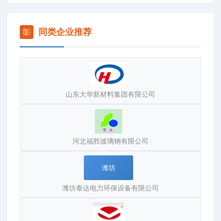
1020余人，其中高级职称人员11人；中级职称人员80人；
初级职称人员105人；技术人员110人。公司组织机构设置
为董事会和监事会下的总经理负责制，下设六部一中心，分
同类企业推荐
别为：生产部、技术部、经营部、企管部、行政部、资产部
和财管中心，由其直接管理各分公司、计划处、设计所、质
检中心、技术开发处、国内业务处和国际业务处。企业拥有
FW－4000型工艺管道缠绕机生产线4条和微机控制全自动
山东大华新材料集团有限公司
夹砂管道缠绕生产线13条，以及拉挤、格栅生产线11条，年
产FRP管道50000吨，拉挤、格栅制品3000吨，产值可达6
亿元,是目前国内规模***大、技术***先进、生产能力***强
的专业玻璃钢系列产品生产企业。主要设备全部从意大利引
河北福胜玻璃钢有限公司
进，可生产DN4000mm以内系列管道和Φ15000mm以内
的系列容器、塔器、压力容器以及玻璃钢型材、格栅及光缆
潍坊
抗拉芯等，所生产的产品具有耐压好、强度高、刚度大、重
潍坊泰达电力环保设备有限公司
量轻、寿命长、耐腐蚀、无毒无味、内表面光洁等特点广泛
应用于化工、轻工、制药、冶金、酿造、电化给排水、石