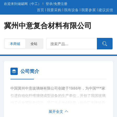
欢迎来到储罐网（中工）！
登录
/
免费
注册
首页
我要采购
我有设备
我要参展
建议反馈
冀州中意复合材料有限公司
本商铺
全站
公司简介
中国冀州中意玻璃钢有限公司创建于1986年，为中国***家
引进自动化纤维缠绕成型设备的生产单位，开创了我国玻璃
钢工业发展的新纪元。我厂共占地688亩（其中厂房建筑面
积38000平方米），总资产已达6.7亿元人民币。现有员工
展开全文